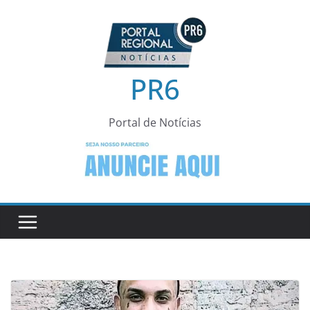
Pular
para
o
conteúdo
PR6
Portal de Notícias