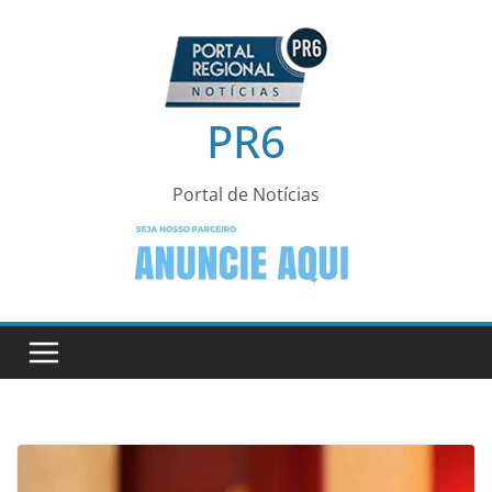
Pular
para
o
conteúdo
PR6
Portal de Notícias