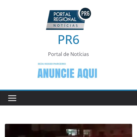
Pular
para
o
conteúdo
PR6
Portal de Notícias