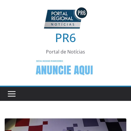
Pular
para
o
conteúdo
PR6
Portal de Notícias