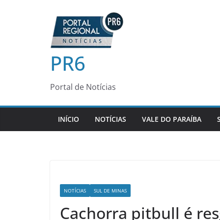
Pular
para
o
conteúdo
PR6
Portal de Notícias
INÍCIO
NOTÍCIAS
VALE DO PARAÍBA
NOTÍCIAS
SUL DE MINAS
Cachorra pitbull é re