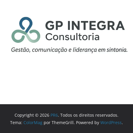
Copyright © 2026
PR6
. Todos os direitos reservados.
Tema:
ColorMag
por ThemeGrill. Powered by
WordPress
.