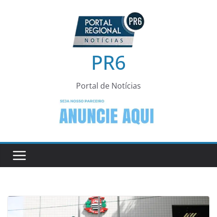
Pular
para
o
conteúdo
PR6
Portal de Notícias