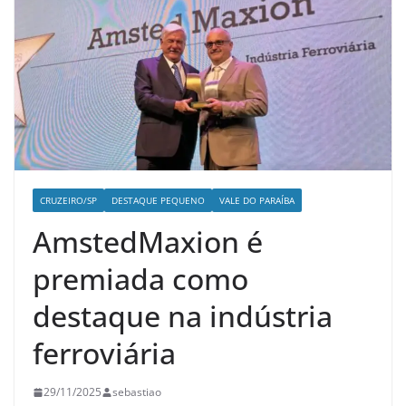
CRUZEIRO/SP
DESTAQUE PEQUENO
VALE DO PARAÍBA
AmstedMaxion é
premiada como
destaque na indústria
ferroviária
29/11/2025
sebastiao