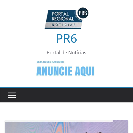
Pular
para
o
conteúdo
PR6
Portal de Notícias