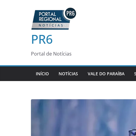
Pular
para
o
conteúdo
PR6
Portal de Notícias
INÍCIO
NOTÍCIAS
VALE DO PARAÍBA