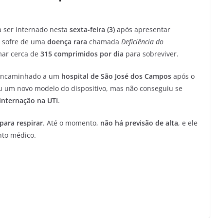
 a ser internado nesta
sexta-feira (3)
após apresentar
e sofre de uma
doença rara
chamada
Deficiência do
mar cerca de
315 comprimidos por dia
para sobreviver.
i encaminhado a um
hospital de São José dos Campos
após o
u um novo modelo do dispositivo, mas não conseguiu se
internação na UTI
.
para respirar
. Até o momento,
não há previsão de alta
, e ele
to médico.