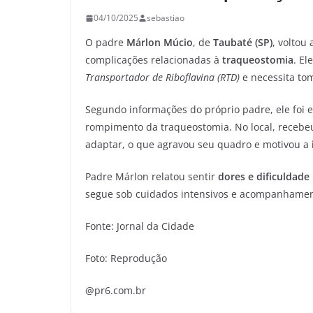
04/10/2025
sebastiao
O padre
Márlon Múcio
, de
Taubaté (SP)
, voltou
complicações relacionadas à
traqueostomia
. El
Transportador de Riboflavina (RTD)
e necessita to
Segundo informações do próprio padre, ele fo
rompimento da traqueostomia. No local, recebe
adaptar, o que agravou seu quadro e motivou a
Padre Márlon relatou sentir
dores e dificuldade 
segue sob cuidados intensivos e acompanhamen
Fonte: Jornal da Cidade
Foto: Reprodução
@pr6.com.br