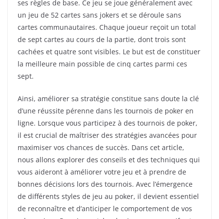
ses règles de base. Ce jeu se joue généralement avec
un jeu de 52 cartes sans jokers et se déroule sans
cartes communautaires. Chaque joueur reçoit un total
de sept cartes au cours de la partie, dont trois sont
cachées et quatre sont visibles. Le but est de constituer
la meilleure main possible de cinq cartes parmi ces
sept.
Ainsi, améliorer sa stratégie constitue sans doute la clé
d’une réussite pérenne dans les tournois de poker en
ligne. Lorsque vous participez à des tournois de poker,
il est crucial de maîtriser des stratégies avancées pour
maximiser vos chances de succès. Dans cet article,
nous allons explorer des conseils et des techniques qui
vous aideront à améliorer votre jeu et à prendre de
bonnes décisions lors des tournois. Avec l’émergence
de différents styles de jeu au poker, il devient essentiel
de reconnaître et d’anticiper le comportement de vos