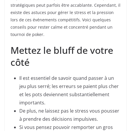
stratégiques peut parfois être accablante. Cependant, il
existe des astuces pour gérer le stress et la pression
lors de ces événements compétitifs. Voici quelques
conseils pour rester calme et concentré pendant un
tournoi de poker.
Mettez le bluff de votre
côté
Il est essentiel de savoir quand passer à un
jeu plus serré; les erreurs se paient plus cher
et les pots deviennent substantiellement
importants.
De plus, ne laissez pas le stress vous pousser
à prendre des décisions impulsives.
Si vous pensez pouvoir remporter un gros