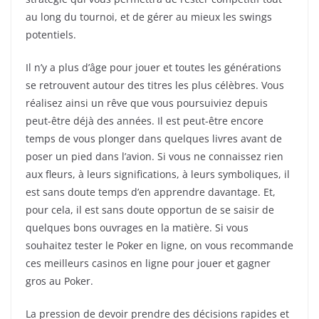
au long du tournoi, et de gérer au mieux les swings
potentiels.
Il n’y a plus d’âge pour jouer et toutes les générations
se retrouvent autour des titres les plus célèbres. Vous
réalisez ainsi un rêve que vous poursuiviez depuis
peut-être déjà des années. Il est peut-être encore
temps de vous plonger dans quelques livres avant de
poser un pied dans l’avion. Si vous ne connaissez rien
aux fleurs, à leurs significations, à leurs symboliques, il
est sans doute temps d’en apprendre davantage. Et,
pour cela, il est sans doute opportun de se saisir de
quelques bons ouvrages en la matière. Si vous
souhaitez tester le Poker en ligne, on vous recommande
ces meilleurs casinos en ligne pour jouer et gagner
gros au Poker.
La pression de devoir prendre des décisions rapides et