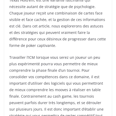
Texas Hold’em, est une variante fascinante qui
nécessite autant de stratégie que de psychologie.
Chaque joueur reçoit une combinaison de cartes face
visible et face cachée, et la gestion de ces informations
est clé. Dans cet article, nous explorerons des astuces
et des stratégies qui peuvent vraiment faire la
différence pour ceux désireux de progresser dans cette
forme de poker captivante.
Travailler l’ICM lorsque vous serez un joueur un peu
plus expérimenté pourra vous permettre de mieux
comprendre la phase finale d’un tournoi. Pour
consolider vos compétences dans ce domaine, il est
important d’utiliser des logiciels qui vous permettront
de mieux comprendre les mooves à réaliser en table
finale. Contrairement au cash game, les tournois
peuvent parfois durer très longtemps, et se dérouler
sur plusieurs jours. Il est donc important d’établir une
stratégie qui vous permettra de rester compétitif tout