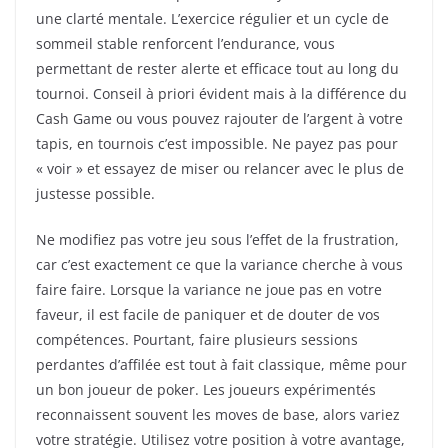
une clarté mentale. L’exercice régulier et un cycle de
sommeil stable renforcent l’endurance, vous
permettant de rester alerte et efficace tout au long du
tournoi. Conseil à priori évident mais à la différence du
Cash Game ou vous pouvez rajouter de l’argent à votre
tapis, en tournois c’est impossible. Ne payez pas pour
« voir » et essayez de miser ou relancer avec le plus de
justesse possible.
Ne modifiez pas votre jeu sous l’effet de la frustration,
car c’est exactement ce que la variance cherche à vous
faire faire. Lorsque la variance ne joue pas en votre
faveur, il est facile de paniquer et de douter de vos
compétences. Pourtant, faire plusieurs sessions
perdantes d’affilée est tout à fait classique, même pour
un bon joueur de poker. Les joueurs expérimentés
reconnaissent souvent les moves de base, alors variez
votre stratégie. Utilisez votre position à votre avantage,