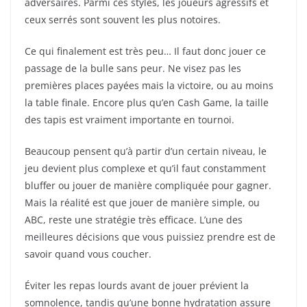
adversaires. Parmi ces styles, les joueurs agressifs et
ceux serrés sont souvent les plus notoires.
Ce qui finalement est très peu… Il faut donc jouer ce
passage de la bulle sans peur. Ne visez pas les
premières places payées mais la victoire, ou au moins
la table finale. Encore plus qu’en Cash Game, la taille
des tapis est vraiment importante en tournoi.
Beaucoup pensent qu’à partir d’un certain niveau, le
jeu devient plus complexe et qu’il faut constamment
bluffer ou jouer de manière compliquée pour gagner.
Mais la réalité est que jouer de manière simple, ou
ABC, reste une stratégie très efficace. L’une des
meilleures décisions que vous puissiez prendre est de
savoir quand vous coucher.
Éviter les repas lourds avant de jouer prévient la
somnolence, tandis qu’une bonne hydratation assure