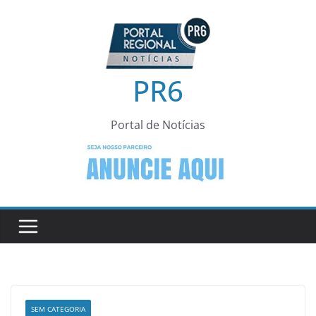
Pular
para
o
conteúdo
PR6
Portal de Notícias
SEM CATEGORIA