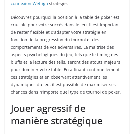
connexion Wettigo
stratégie.
Découvrez pourquoi la position à la table de poker est
cruciale pour votre succès dans le jeu. Il est important
de rester flexible et d’adapter votre stratégie en
fonction de la progression du tournoi et des
comportements de vos adversaires. La maîtrise des
aspects psychologiques du jeu, tels que le timing des
bluffs et la lecture des tells, seront des atouts majeurs
pour dominer votre table. En affinant continuellement
ces stratégies et en observant attentivement les
dynamiques du jeu, il est possible de maximiser ses
chances dans n’importe quel type de tournoi de poker.
Jouer agressif de
manière stratégique