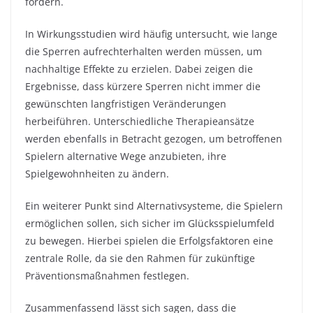
fördern.
In Wirkungsstudien wird häufig untersucht, wie lange
die Sperren aufrechterhalten werden müssen, um
nachhaltige Effekte zu erzielen. Dabei zeigen die
Ergebnisse, dass kürzere Sperren nicht immer die
gewünschten langfristigen Veränderungen
herbeiführen. Unterschiedliche Therapieansätze
werden ebenfalls in Betracht gezogen, um betroffenen
Spielern alternative Wege anzubieten, ihre
Spielgewohnheiten zu ändern.
Ein weiterer Punkt sind Alternativsysteme, die Spielern
ermöglichen sollen, sich sicher im Glücksspielumfeld
zu bewegen. Hierbei spielen die Erfolgsfaktoren eine
zentrale Rolle, da sie den Rahmen für zukünftige
Präventionsmaßnahmen festlegen.
Zusammenfassend lässt sich sagen, dass die