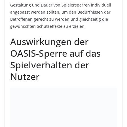
Gestaltung und Dauer von Spielersperren individuell
angepasst werden sollten, um den Bedürfnissen der
Betroffenen gerecht zu werden und gleichzeitig die
gewünschten Schutzeffekte zu erzielen.
Auswirkungen der
OASIS-Sperre auf das
Spielverhalten der
Nutzer