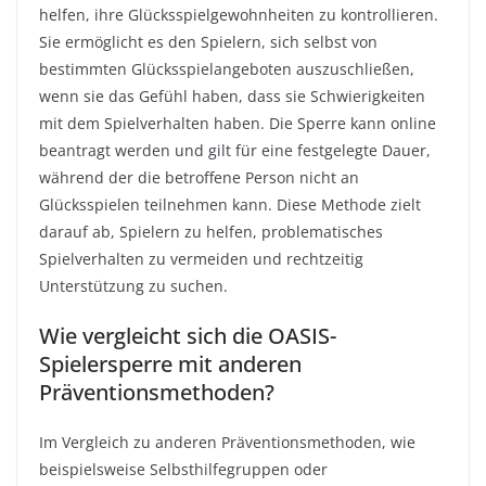
helfen, ihre Glücksspielgewohnheiten zu kontrollieren.
Sie ermöglicht es den Spielern, sich selbst von
bestimmten Glücksspielangeboten auszuschließen,
wenn sie das Gefühl haben, dass sie Schwierigkeiten
mit dem Spielverhalten haben. Die Sperre kann online
beantragt werden und gilt für eine festgelegte Dauer,
während der die betroffene Person nicht an
Glücksspielen teilnehmen kann. Diese Methode zielt
darauf ab, Spielern zu helfen, problematisches
Spielverhalten zu vermeiden und rechtzeitig
Unterstützung zu suchen.
Wie vergleicht sich die OASIS-
Spielersperre mit anderen
Präventionsmethoden?
Im Vergleich zu anderen Präventionsmethoden, wie
beispielsweise Selbsthilfegruppen oder