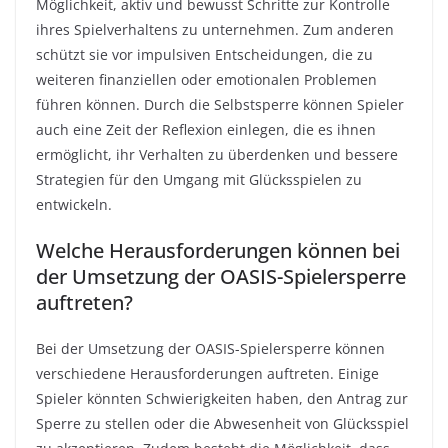
Möglichkeit, aktiv und bewusst Schritte zur Kontrolle
ihres Spielverhaltens zu unternehmen. Zum anderen
schützt sie vor impulsiven Entscheidungen, die zu
weiteren finanziellen oder emotionalen Problemen
führen können. Durch die Selbstsperre können Spieler
auch eine Zeit der Reflexion einlegen, die es ihnen
ermöglicht, ihr Verhalten zu überdenken und bessere
Strategien für den Umgang mit Glücksspielen zu
entwickeln.
Welche Herausforderungen können bei
der Umsetzung der OASIS-Spielersperre
auftreten?
Bei der Umsetzung der OASIS-Spielersperre können
verschiedene Herausforderungen auftreten. Einige
Spieler könnten Schwierigkeiten haben, den Antrag zur
Sperre zu stellen oder die Abwesenheit von Glücksspiel