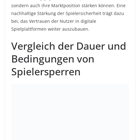
sondern auch ihre Marktposition stärken können. Eine
nachhaltige Stärkung der Spielersicherheit trägt dazu
bei, das Vertrauen der Nutzer in digitale
Spielplattformen weiter auszubauen.
Vergleich der Dauer und
Bedingungen von
Spielersperren