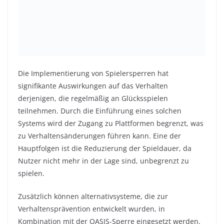
Die Implementierung von Spielersperren hat
signifikante Auswirkungen auf das Verhalten
derjenigen, die regelmäßig an Glücksspielen
teilnehmen. Durch die Einführung eines solchen
Systems wird der Zugang zu Plattformen begrenzt, was
zu Verhaltensänderungen führen kann. Eine der
Hauptfolgen ist die Reduzierung der Spieldauer, da
Nutzer nicht mehr in der Lage sind, unbegrenzt zu
spielen.
Zusätzlich können alternativsysteme, die zur
Verhaltensprävention entwickelt wurden, in
Kombination mit der OASIS-Sperre eingesetzt werden.