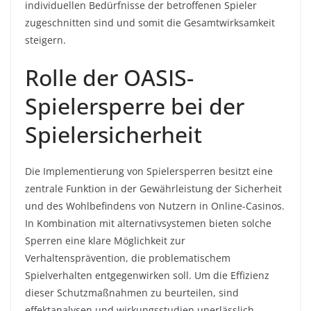
individuellen Bedürfnisse der betroffenen Spieler
zugeschnitten sind und somit die Gesamtwirksamkeit
steigern.
Rolle der OASIS-
Spielersperre bei der
Spielersicherheit
Die Implementierung von Spielersperren besitzt eine
zentrale Funktion in der Gewährleistung der Sicherheit
und des Wohlbefindens von Nutzern in Online-Casinos.
In Kombination mit alternativsystemen bieten solche
Sperren eine klare Möglichkeit zur
Verhaltensprävention, die problematischem
Spielverhalten entgegenwirken soll. Um die Effizienz
dieser Schutzmaßnahmen zu beurteilen, sind
effektanalysen und wirkungsstudien unerlässlich.