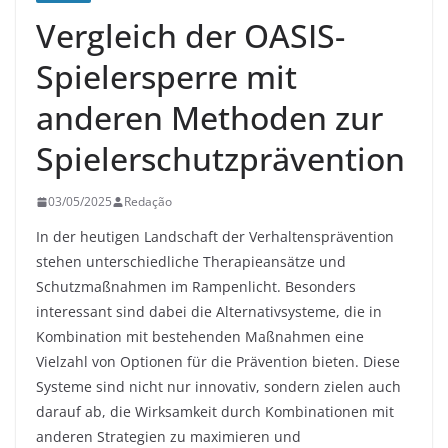
Vergleich der OASIS-
Spielersperre mit
anderen Methoden zur
Spielerschutzprävention
03/05/2025
Redação
In der heutigen Landschaft der Verhaltensprävention
stehen unterschiedliche Therapieansätze und
Schutzmaßnahmen im Rampenlicht. Besonders
interessant sind dabei die Alternativsysteme, die in
Kombination mit bestehenden Maßnahmen eine
Vielzahl von Optionen für die Prävention bieten. Diese
Systeme sind nicht nur innovativ, sondern zielen auch
darauf ab, die Wirksamkeit durch Kombinationen mit
anderen Strategien zu maximieren und