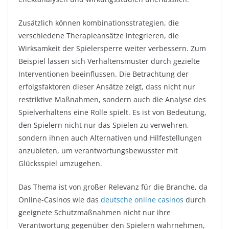
Zusätzlich können kombinationsstrategien, die
verschiedene Therapieansätze integrieren, die
Wirksamkeit der Spielersperre weiter verbessern. Zum
Beispiel lassen sich Verhaltensmuster durch gezielte
Interventionen beeinflussen. Die Betrachtung der
erfolgsfaktoren dieser Ansätze zeigt, dass nicht nur
restriktive Maßnahmen, sondern auch die Analyse des
Spielverhaltens eine Rolle spielt. Es ist von Bedeutung,
den Spielern nicht nur das Spielen zu verwehren,
sondern ihnen auch Alternativen und Hilfestellungen
anzubieten, um verantwortungsbewusster mit
Glücksspiel umzugehen.
Das Thema ist von großer Relevanz für die Branche, da
Online-Casinos wie das
deutsche online casinos
durch
geeignete Schutzmaßnahmen nicht nur ihre
Verantwortung gegenüber den Spielern wahrnehmen,