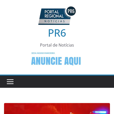
Pular
para
o
conteúdo
PR6
Portal de Notícias