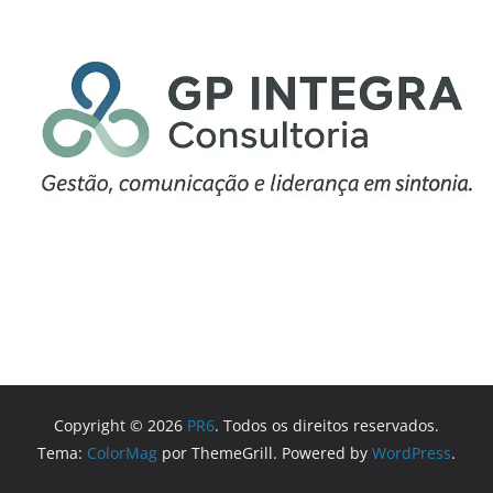
Copyright © 2026
PR6
. Todos os direitos reservados.
Tema:
ColorMag
por ThemeGrill. Powered by
WordPress
.