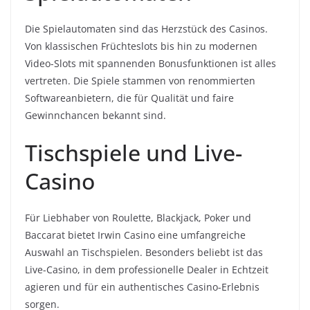
Die Spielautomaten sind das Herzstück des Casinos.
Von klassischen Früchteslots bis hin zu modernen
Video-Slots mit spannenden Bonusfunktionen ist alles
vertreten. Die Spiele stammen von renommierten
Softwareanbietern, die für Qualität und faire
Gewinnchancen bekannt sind.
Tischspiele und Live-
Casino
Für Liebhaber von Roulette, Blackjack, Poker und
Baccarat bietet Irwin Casino eine umfangreiche
Auswahl an Tischspielen. Besonders beliebt ist das
Live-Casino, in dem professionelle Dealer in Echtzeit
agieren und für ein authentisches Casino-Erlebnis
sorgen.