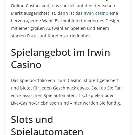
Online-Casino sind, das speziell auf den deutschen
Markt ausgerichtet ist, dann ist das
irwin casino
eine
hervorragende Wahl. Es kombiniert modernes Design
mit einer großen Auswahl an Spielen und einem
starken Fokus auf Kundenzufriedenheit.
Spielangebot im Irwin
Casino
Das Spielportfolio von Irwin Casino ist breit gefächert
und bietet für jeden Geschmack etwas. Egal ob Sie Fan
von klassischen Spielautomaten, Tischspielen oder
Live-Casino-Erlebnissen sind – hier werden Sie fündig.
Slots und
Spielautomaten