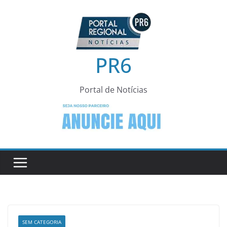
Pular
para
o
conteúdo
PR6
Portal de Notícias
SEM CATEGORIA