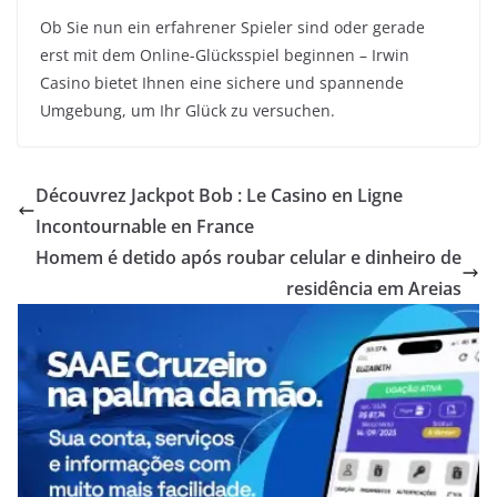
Ob Sie nun ein erfahrener Spieler sind oder gerade
erst mit dem Online-Glücksspiel beginnen – Irwin
Casino bietet Ihnen eine sichere und spannende
Umgebung, um Ihr Glück zu versuchen.
Découvrez Jackpot Bob : Le Casino en Ligne
Incontournable en France
Homem é detido após roubar celular e dinheiro de
residência em Areias