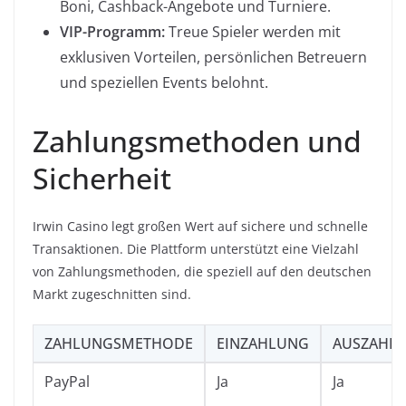
Boni, Cashback-Angebote und Turniere.
VIP-Programm:
Treue Spieler werden mit
exklusiven Vorteilen, persönlichen Betreuern
und speziellen Events belohnt.
Zahlungsmethoden und
Sicherheit
Irwin Casino legt großen Wert auf sichere und schnelle
Transaktionen. Die Plattform unterstützt eine Vielzahl
von Zahlungsmethoden, die speziell auf den deutschen
Markt zugeschnitten sind.
ZAHLUNGSMETHODE
EINZAHLUNG
AUSZAHL
PayPal
Ja
Ja