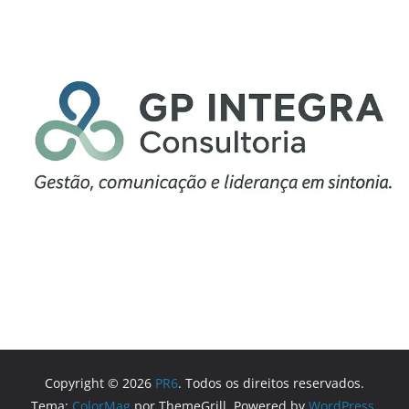
Copyright © 2026
PR6
. Todos os direitos reservados.
Tema:
ColorMag
por ThemeGrill. Powered by
WordPress
.