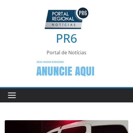
Pular
para
o
conteúdo
PR6
Portal de Notícias