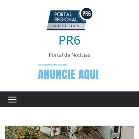
Pular
para
o
conteúdo
PR6
Portal de Notícias