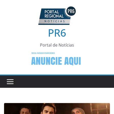
Pular
para
o
conteúdo
PR6
Portal de Notícias