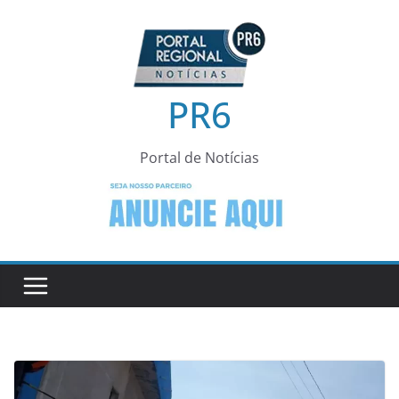
Pular
para
o
conteúdo
PR6
Portal de Notícias