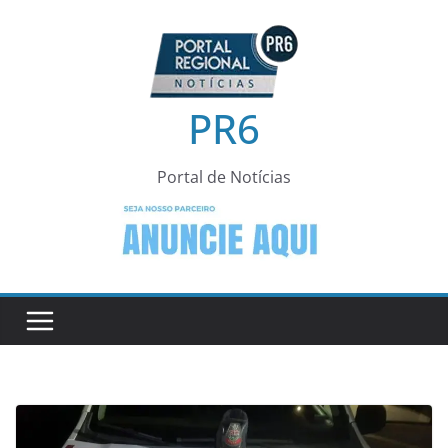
Pular
para
o
conteúdo
PR6
Portal de Notícias