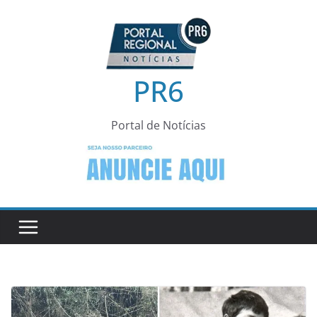
Pular
para
o
conteúdo
PR6
Portal de Notícias