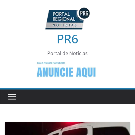
Pular
para
o
conteúdo
PR6
Portal de Notícias