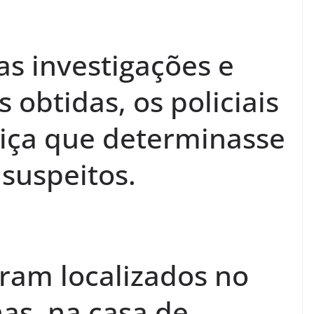
s investigações e
obtidas, os policiais
stiça que determinasse
 suspeitos.
oram localizados no
as, na casa de