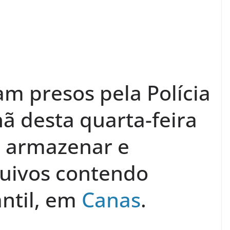
m presos pela Polícia
ã desta quarta-feira
e armazenar e
quivos contendo
antil, em
Canas
.