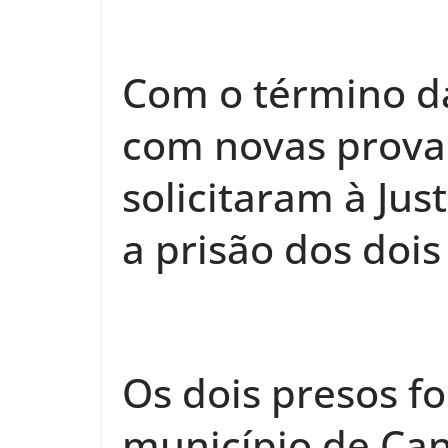
Com o término da
com novas provas 
solicitaram à Ju
a prisão dos dois
Os dois presos f
município de Can