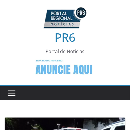
Pular
para
o
conteúdo
PR6
Portal de Notícias