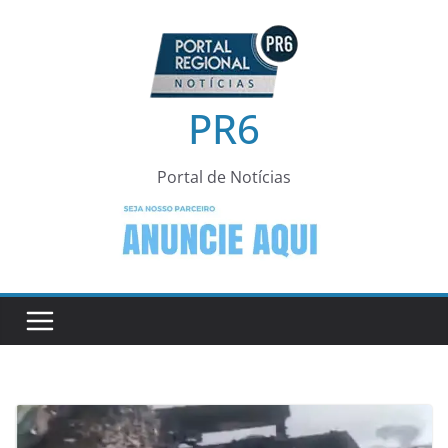
Pular
para
o
conteúdo
PR6
Portal de Notícias