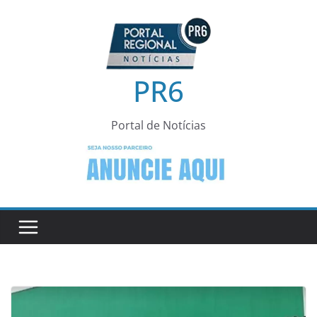
Pular
para
o
conteúdo
PR6
Portal de Notícias