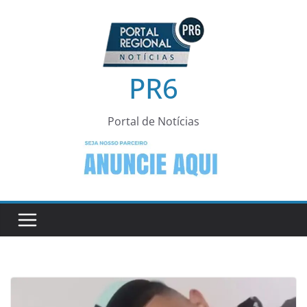
Pular
para
o
conteúdo
PR6
Portal de Notícias