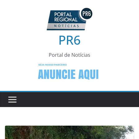
Pular
para
o
conteúdo
PR6
Portal de Notícias