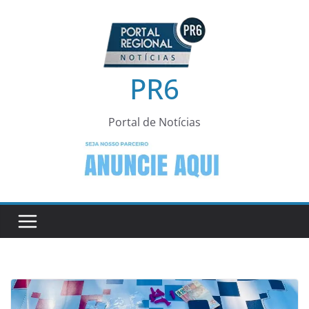
Pular
para
o
conteúdo
PR6
Portal de Notícias