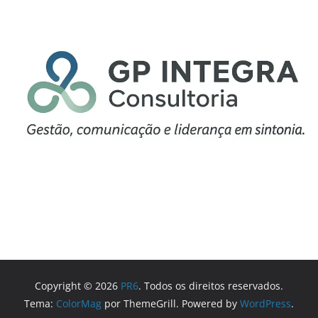
Copyright © 2026
PR6
. Todos os direitos reservados.
Tema:
ColorMag
por ThemeGrill. Powered by
WordPress
.